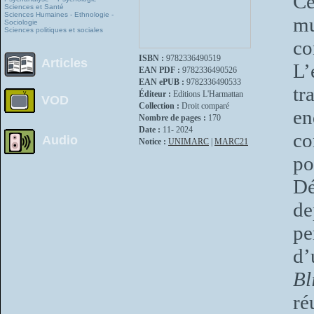
Ce
Sciences et Santé
Sciences Humaines - Ethnologie -
mu
Sociologie
Sciences politiques et sociales
co
ISBN :
9782336490519
Articles
L
EAN PDF :
9782336490526
EAN ePUB :
9782336490533
tr
Éditeur :
Editions L'Harmattan
VOD
Collection :
Droit comparé
e
Nombre de pages :
170
Date :
11- 2024
co
Audio
Notice :
UNIMARC
|
MARC21
po
Dé
de
pe
d
Bl
ré