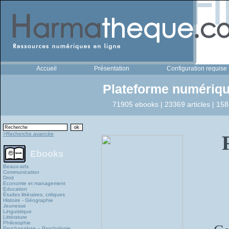
Accueil
Présentation
Configuration requise
Plateforme numériqu
71905 ebooks | 23369 articles | 158
>Recherche avancée
Ebooks
Beaux-arts
Communication
Droit
Economie et management
Education
Études littéraires, critiques
Histoire - Géographie
Jeunesse
Linguistique
Littérature
Philosophie
Psychanalyse – Psychologie