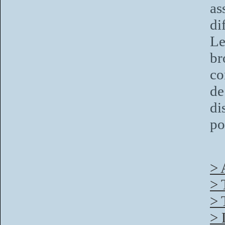
as
di
Le
br
co
de
di
po
> 
> 
> 
> 