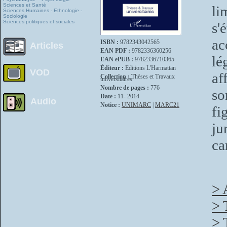
Sciences et Santé
li
Sciences Humaines - Ethnologie -
Sociologie
Sciences politiques et sociales
s'
ac
ISBN :
9782343042565
Articles
EAN PDF :
9782336360256
lé
EAN ePUB :
9782336710365
Éditeur :
Editions L'Harmattan
VOD
af
Collection :
Thèses et Travaux
universitaires
Nombre de pages :
776
so
Date :
11- 2014
Audio
Notice :
UNIMARC
|
MARC21
fi
ju
ca
> 
> 
> 