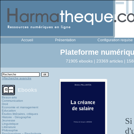
Accueil
Présentation
Configuration requise
Plateforme numériqu
71905 ebooks | 23369 articles | 158
>Recherche avancée
Ebooks
Beaux-arts
Communication
Droit
Economie et management
Education
Études littéraires, critiques
Histoire - Géographie
Si
Jeunesse
Linguistique
Littérature
d'
Philosophie
Psychanalyse – Psychologie