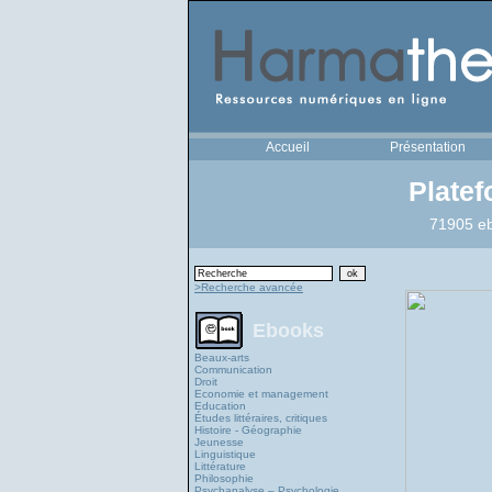
Accueil
Présentation
Plate
71905 eb
>Recherche avancée
Ebooks
Beaux-arts
Communication
Droit
Economie et management
Education
Études littéraires, critiques
Histoire - Géographie
Jeunesse
Linguistique
Littérature
Philosophie
Psychanalyse – Psychologie