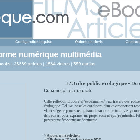
Configuration requise
Obtenir un devis
Contact
forme numérique multimédia
ooks | 23369 articles | 1584 vidéos | 559 audios
L'Ordre public écologique - Du c
Du concept à la juridicité
Cette réflexion propose d'"expérimenter", au travers des police
écologique. Celui-ci pose les conditions d'un environnement reco
vie et siège de processus qui sont le support de toute vie, y compr
défi ouvert pour exprimer un projet sociétal qui (ré)introduit l
perspective économiciste dominante.
> Ajouter à ma sélection