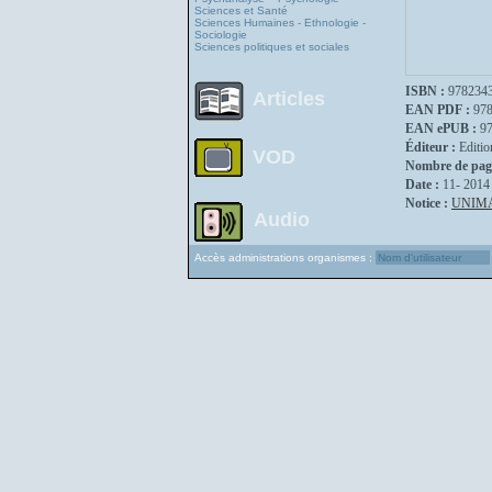
Sciences et Santé
Sciences Humaines - Ethnologie -
Sociologie
Sciences politiques et sociales
ISBN :
978234
Articles
EAN PDF :
97
EAN ePUB :
9
Éditeur :
Editio
VOD
Nombre de pag
Date :
11- 2014
Notice :
UNIM
Audio
Accès administrations organismes :