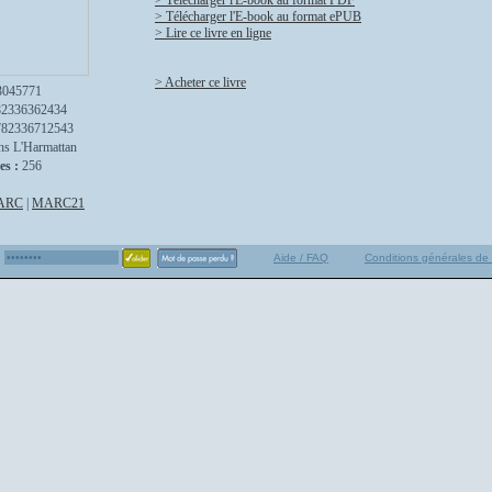
> Télécharger l'E-book au format PDF
> Télécharger l'E-book au format ePUB
> Lire ce livre en ligne
> Acheter ce livre
3045771
82336362434
782336712543
ns L'Harmattan
es :
256
ARC
|
MARC21
Aide / FAQ
Conditions générales de