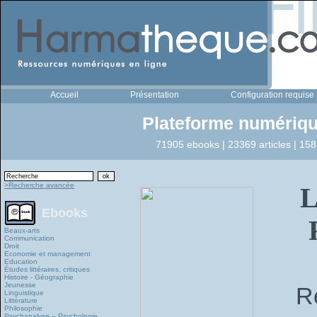
Accueil
Présentation
Configuration requise
Plateforme numériqu
71905 ebooks | 23369 articles | 158
>Recherche avancée
L
Ebooks
Beaux-arts
Communication
Droit
Economie et management
Education
Études littéraires, critiques
Histoire - Géographie
Jeunesse
Re
Linguistique
Littérature
Philosophie
Psychanalyse – Psychologie