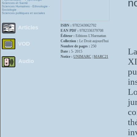
n
Sciences et Santé
Sciences Humaines - Ethnologie -
Sociologie
Sciences politiques et sociales
ISBN :
9782343062792
Articles
EAN PDF :
9782336379708
Éditeur :
Editions L'Harmattan
Collection :
Le Droit aujourd'hui
VOD
Nombre de pages :
250
La
Date :
5- 2015
Notice :
UNIMARC
|
MARC21
XI
Audio
pu
in
Lo
ju
co
th
in