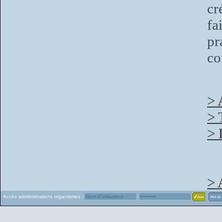
cr
fa
pr
co
> 
> 
> 
> 
Accès administrations organismes :