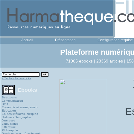
Accueil
Présentation
Configuration requise
Plateforme numériqu
71905 ebooks | 23369 articles | 158
>Recherche avancée
Ebooks
Beaux-arts
Communication
Droit
Economie et management
E
Education
Études littéraires, critiques
Histoire - Géographie
Jeunesse
Linguistique
Littérature
Philosophie
Psychanalyse – Psychologie