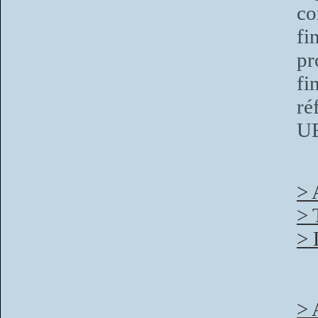
co
fi
pr
fi
ré
U
> 
> 
> 
> 