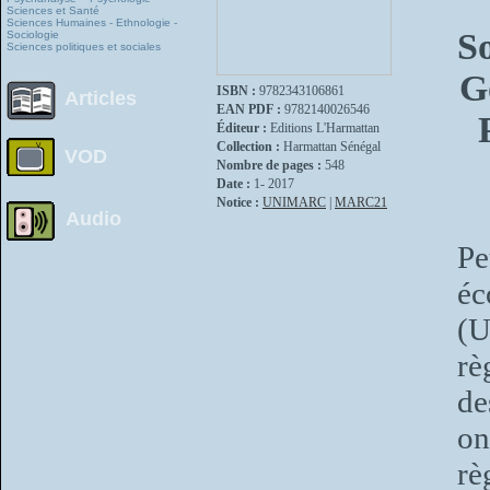
Sciences et Santé
Sciences Humaines - Ethnologie -
So
Sociologie
Sciences politiques et sociales
G
ISBN :
9782343106861
Articles
EAN PDF :
9782140026546
Éditeur :
Editions L'Harmattan
Collection :
Harmattan Sénégal
VOD
Nombre de pages :
548
Date :
1- 2017
Notice :
UNIMARC
|
MARC21
Audio
Pe
éc
(U
rè
de
on
rè