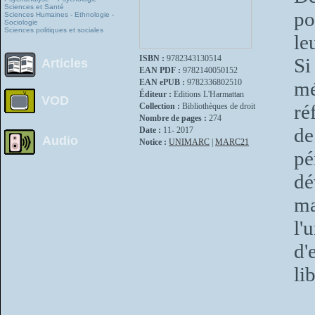
Sciences et Santé
po
Sciences Humaines - Ethnologie -
Sociologie
Sciences politiques et sociales
le
ISBN :
9782343130514
Si
Articles
EAN PDF :
9782140050152
EAN ePUB :
9782336802510
m
Éditeur :
Editions L'Harmattan
VOD
ré
Collection :
Bibliothèques de droit
Nombre de pages :
274
de
Date :
11- 2017
Audio
Notice :
UNIMARC
|
MARC21
pé
dé
ma
l'
d'
li