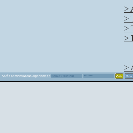
> 
> 
> 
> 
> 
Accès administrations organismes :