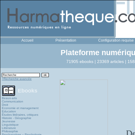
Accueil
Présentation
Configuration requise
Plateforme numériqu
71905 ebooks | 23369 articles | 158
>Recherche avancée
Ebooks
Beaux-arts
Communication
Droit
Economie et management
Education
Études littéraires, critiques
Histoire - Géographie
Jeunesse
Linguistique
Littérature
De
Philosophie
Psychanalyse – Psychologie