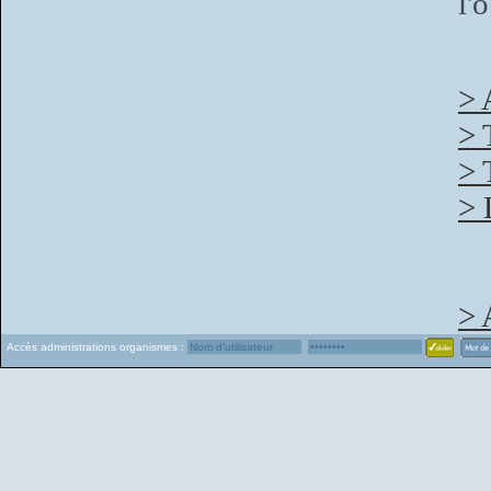
l'
> 
> 
> 
> 
> 
Accès administrations organismes :