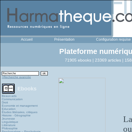
Accueil
Présentation
Configuration requise
Plateforme numériqu
71905 ebooks | 23369 articles | 158
>Recherche avancée
Ebooks
Beaux-arts
Communication
Droit
Economie et management
Education
Études littéraires, critiques
Histoire - Géographie
La
Jeunesse
Linguistique
Littérature
ou
Philosophie
Psychanalyse – Psychologie