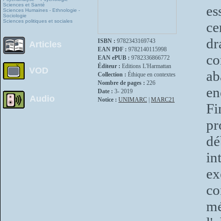
Sciences et Santé
es
Sciences Humaines - Ethnologie -
Sociologie
Sciences politiques et sociales
ce
d
ISBN :
9782343169743
Articles
EAN PDF :
9782140115998
co
EAN ePUB :
9782336866772
Éditeur :
Editions L'Harmattan
VOD
ab
Collection :
Éthique en contextes
Nombre de pages :
226
en
Date :
3- 2019
Audio
Notice :
UNIMARC
|
MARC21
Fi
pr
dé
in
ex
c
mé