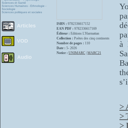
Sciences et Santé
Yo
Sciences Humaines - Ethnologie -
Sociologie
Sciences politiques et sociales
pa
dé
ISBN :
9782336617152
Articles
EAN PDF :
9782336617169
pa
Éditeur :
Editions L'Harmattan
Collection :
Poètes des cinq continents
VOD
à 
Nombre de pages :
110
Date :
5- 2026
Sa
Notice :
UNIMARC
|
MARC21
Audio
Ba
th
s’
> 
> 
> 