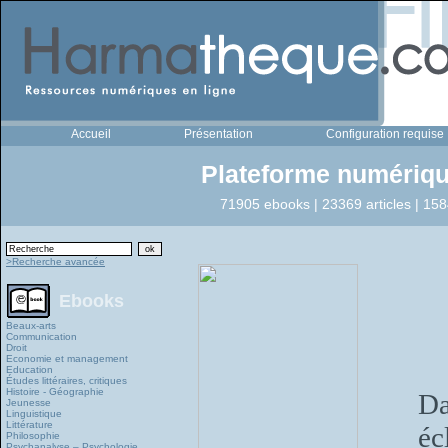
Accueil
Présentation
Configuration requise
Plateforme numériqu
71905 ebooks | 23369 articles | 158
>Recherche avancée
Ebooks
Beaux-arts
Communication
Droit
Economie et management
Education
Études littéraires, critiques
Histoire - Géographie
Da
Jeunesse
Linguistique
Littérature
éc
Philosophie
Psychanalyse – Psychologie