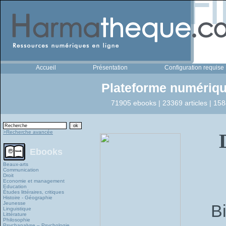
Accueil
Présentation
Configuration requise
Plateforme numériqu
71905 ebooks | 23369 articles | 158
>Recherche avancée
Ebooks
Beaux-arts
Communication
Droit
Economie et management
Education
Études littéraires, critiques
Histoire - Géographie
Jeunesse
Bi
Linguistique
Littérature
Philosophie
Psychanalyse – Psychologie