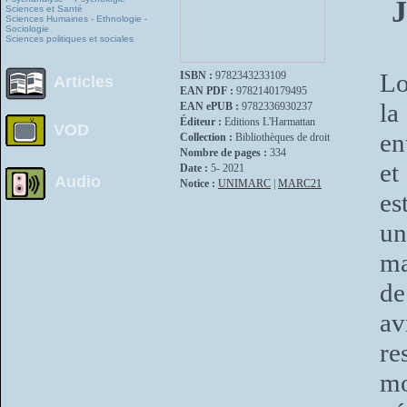
J
Sciences et Santé
Sciences Humaines - Ethnologie -
Sociologie
Sciences politiques et sociales
Lo
ISBN :
9782343233109
Articles
EAN PDF :
9782140179495
la
EAN ePUB :
9782336930237
Éditeur :
Editions L'Harmattan
VOD
en
Collection :
Bibliothèques de droit
Nombre de pages :
334
et
Date :
5- 2021
Audio
Notice :
UNIMARC
|
MARC21
e
un
ma
de
av
re
mo