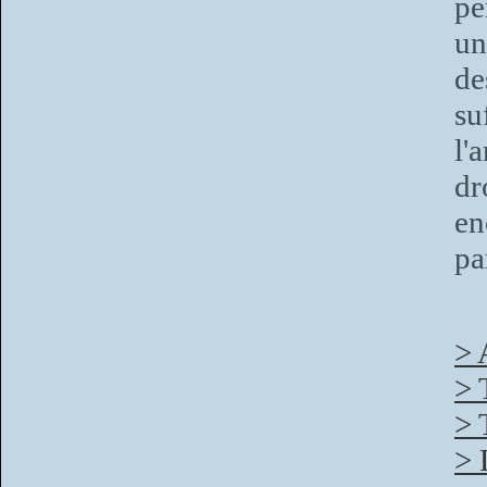
pé
un
de
su
l'
dr
en
pa
> 
> 
> 
> 