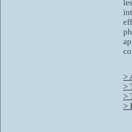
le
in
ef
ph
ap
co
> 
> 
> 
> 