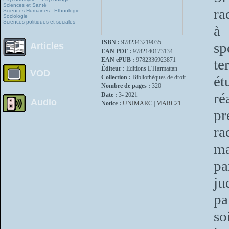
Sciences et Santé
ra
Sciences Humaines - Ethnologie -
Sociologie
Sciences politiques et sociales
à 
ISBN :
9782343219035
sp
Articles
EAN PDF :
9782140173134
EAN ePUB :
9782336923871
te
Éditeur :
Editions L'Harmattan
VOD
ét
Collection :
Bibliothèques de droit
Nombre de pages :
320
ré
Date :
3- 2021
Audio
Notice :
UNIMARC
|
MARC21
pr
ra
ma
pa
ju
pa
so