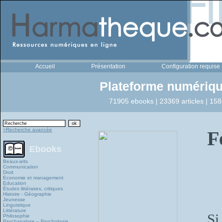
Accueil
Présentation
Configuration requise
Plateforme numériqu
71905 ebooks | 23369 articles | 158
>Recherche avancée
F
Ebooks
Beaux-arts
Communication
Droit
Economie et management
Education
Études littéraires, critiques
Histoire - Géographie
Jeunesse
Linguistique
Littérature
Si
Philosophie
Psychanalyse – Psychologie