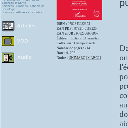
p
Sciences et Santé
Sciences Humaines - Ethnologie -
Sociologie
Sciences politiques et sociales
ISBN :
9782343232355
Articles
EAN PDF :
9782140188220
EAN ePUB :
9782336938967
Éditeur :
Editions L'Harmattan
VOD
Collection :
Champs visuels
Da
Nombre de pages :
214
Date :
9- 2021
ou
Audio
Notice :
UNIMARC
|
MARC21
l'
po
pr
c
au
do
ai