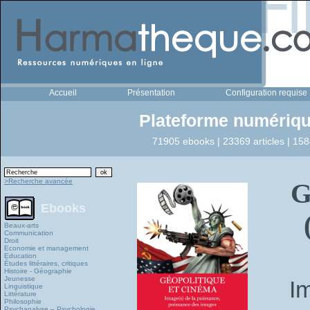
Accueil
Présentation
Configuration requise
Plateforme numériqu
71905 ebooks | 23369 articles | 158
>Recherche avancée
G
Ebooks
Beaux-arts
Communication
Droit
Economie et management
Education
Études littéraires, critiques
Histoire - Géographie
Jeunesse
I
Linguistique
Littérature
Philosophie
Psychanalyse – Psychologie