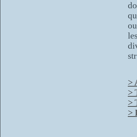
do
qu
ou
le
di
st
> 
> 
> 
> 