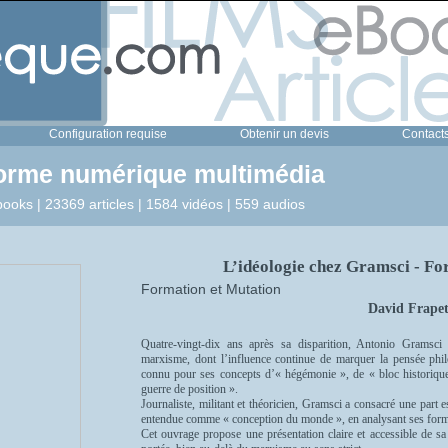
Configuration requise
Obtenir un devis
Contact
forme numérique multimédia
ooks | 23369 articles | 1584 vidéos | 559 audios
L’idéologie chez Gramsci - Fo
Formation et Mutation
David Frape
Quatre-vingt-dix ans après sa disparition, Antonio Gramsc
marxisme, dont l’influence continue de marquer la pensée phil
connu pour ses concepts d’« hégémonie », de « bloc historique
guerre de position ».
Journaliste, militant et théoricien, Gramsci a consacré une part e
entendue comme « conception du monde », en analysant ses forme
Cet ouvrage propose une présentation claire et accessible de sa