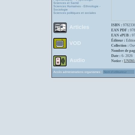
Sciences et Santé
Sciences Humaines - Ethnologie -
Sociologie
Sciences politiques et sociales
ISBN :
978233
Articles
EAN PDF :
97
EAN ePUB :
9
Éditeur :
Editio
VOD
Collection :
Ouv
Nombre de pag
Date :
6- 2026
Audio
Notice :
UNIM
Accès administrations organismes :