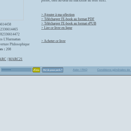
portée, bien au-delà du marxisme au sens strict.
> Ajouter à ma sélection
> Télécharger l'E-book au format PDF
> Télécharger l'E-book au format ePUB
6614458
> Lire ce livre en ligne
82336614465
782336614472
ns L'Harmattan
> Acheter ce livre
erture Philosophique
es :
208
ARC
|
MARC21
Aide / FAQ
Conditions générales de