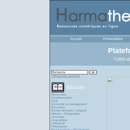
Accueil
Présentation
Plate
71905 eb
>Recherche avancée
Ebooks
Beaux-arts
Communication
Droit
Economie et management
Education
Études littéraires, critiques
Histoire - Géographie
Jeunesse
Linguistique
Littérature
Philosophie
Psychanalyse – Psychologie