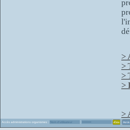
pr
p
l'
dé
> 
> 
> 
> 
> 
Accès administrations organismes :