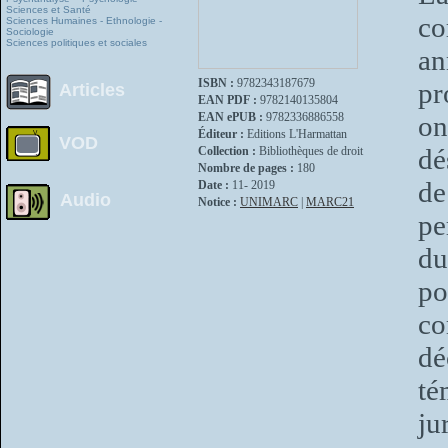
Sciences et Santé
co
Sciences Humaines - Ethnologie -
Sociologie
Sciences politiques et sociales
an
ISBN :
9782343187679
pr
Articles
EAN PDF :
9782140135804
EAN ePUB :
9782336886558
on
Éditeur :
Editions L'Harmattan
VOD
dé
Collection :
Bibliothèques de droit
Nombre de pages :
180
de
Date :
11- 2019
Audio
Notice :
UNIMARC
|
MARC21
pe
du
po
co
d
té
ju