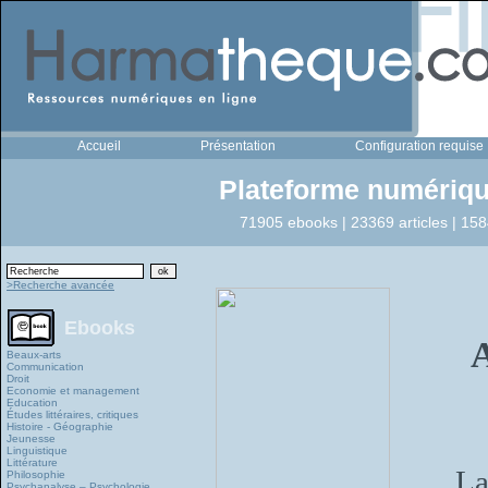
Accueil
Présentation
Configuration requise
Plateforme numériqu
71905 ebooks | 23369 articles | 158
>Recherche avancée
Ebooks
A
Beaux-arts
Communication
Droit
Economie et management
Education
Études littéraires, critiques
Histoire - Géographie
Jeunesse
Linguistique
Littérature
La
Philosophie
Psychanalyse – Psychologie