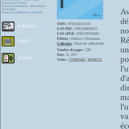
Sciences et Santé
Sciences Humaines - Ethnologie -
Av
Sociologie
Sciences politiques et sociales
dé
ISBN :
9782343121161
Articles
no
EAN PDF :
9782140039331
EAN ePUB :
9782336791692
Ré
Éditeur :
Editions L'Harmattan
VOD
Collection :
Droit des collectivités
territoriales
un
Nombre de pages :
230
Date :
6- 2017
po
Audio
Notice :
UNIMARC
|
MARC21
l'
d'
di
ma
l'
va
é