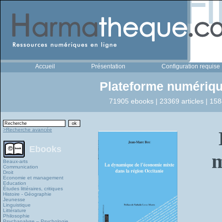
Accueil
Présentation
Configuration requise
Plateforme numériqu
71905 ebooks | 23369 articles | 158
>Recherche avancée
Ebooks
m
Beaux-arts
Communication
Droit
Economie et management
Education
Études littéraires, critiques
Histoire - Géographie
Jeunesse
Linguistique
Littérature
Philosophie
Psychanalyse – Psychologie