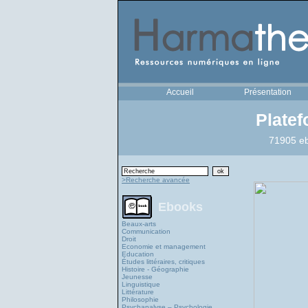
Accueil
Présentation
Plate
71905 eb
>Recherche avancée
Ebooks
Beaux-arts
Communication
Droit
Economie et management
Education
Études littéraires, critiques
Histoire - Géographie
Jeunesse
Linguistique
Littérature
Philosophie
Psychanalyse – Psychologie