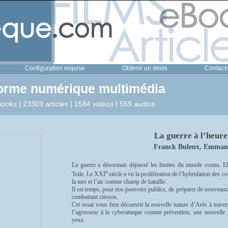
Configuration requise
Obtenir un devis
Contact
forme numérique multimédia
ooks | 23369 articles | 1584 vidéos | 559 audios
La guerre à l’heure
Franck Buleux, Emmanu
La guerre a désormais dépassé les limites du monde connu. El
e
Toile. Le XXI
siècle a vu la prolifération de l’hybridation des conf
la mer et l’air comme champ de bataille.
Il est temps, pour nos pouvoirs publics, de préparer de nouveaux
combattant citoyen.
Cet essai vous fera découvrir la nouvelle nature d’Arès à trave
l’agresseur à la cyberattaque comme prévention, une nouvelle p
yeux.