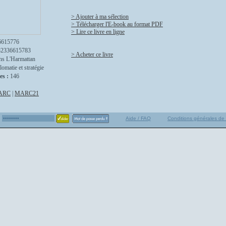
> Ajouter à ma sélection
> Télécharger l'E-book au format PDF
> Lire ce livre en ligne
6615776
82336615783
> Acheter ce livre
ns L'Harmattan
lomatie et stratégie
es :
146
ARC
|
MARC21
Aide / FAQ
Conditions générales de