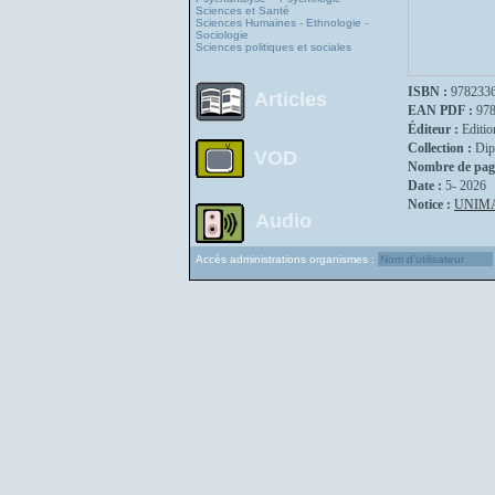
Sciences et Santé
Sciences Humaines - Ethnologie -
Sociologie
Sciences politiques et sociales
ISBN :
978233
Articles
EAN PDF :
97
Éditeur :
Editio
Collection :
Dip
VOD
Nombre de pag
Date :
5- 2026
Notice :
UNIM
Audio
Accès administrations organismes :