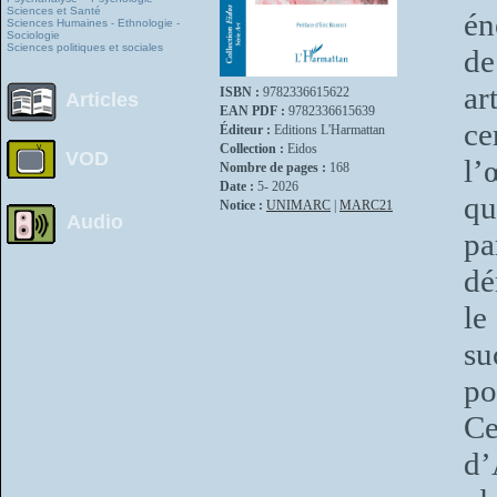
Sciences et Santé
én
Sciences Humaines - Ethnologie -
Sociologie
Sciences politiques et sociales
de
ar
ISBN :
9782336615622
Articles
EAN PDF :
9782336615639
ce
Éditeur :
Editions L'Harmattan
Collection :
Eidos
VOD
l’
Nombre de pages :
168
Date :
5- 2026
qu
Notice :
UNIMARC
|
MARC21
Audio
p
dé
le
su
po
Ce
d’