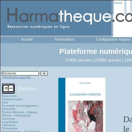
Accueil
Présentation
Configuration requise
Plateforme numériqu
71905 ebooks | 23369 articles | 158
>Recherche avancée
Ebooks
Beaux-arts
Communication
Droit
Economie et management
Education
Études littéraires, critiques
Histoire - Géographie
Da
Jeunesse
Linguistique
Littérature
le
Philosophie
Psychanalyse – Psychologie