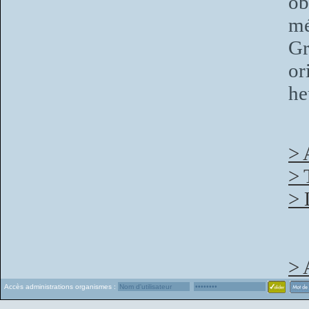
ob
mé
Gr
or
he
> 
> 
> 
> 
Accès administrations organismes :