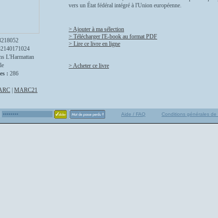
vers un État fédéral intégré à l'Union européenne.
> Ajouter à ma sélection
> Télécharger l'E-book au format PDF
3218052
> Lire ce livre en ligne
82140171024
ns L'Harmattan
le
> Acheter ce livre
es :
286
ARC
|
MARC21
Aide / FAQ
Conditions générales de