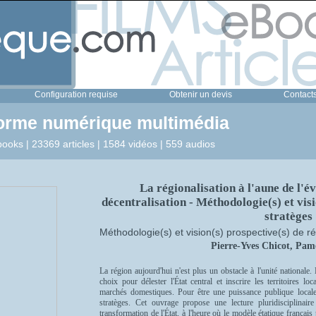
Configuration requise
Obtenir un devis
Contact
forme numérique multimédia
ooks | 23369 articles | 1584 vidéos | 559 audios
La régionalisation à l'aune de l'év
décentralisation - Méthodologie(s) et vis
stratèges
Méthodologie(s) et vision(s) prospective(s) de r
Pierre-Yves Chicot, Pam
La région aujourd'hui n'est plus un obstacle à l'unité nationale
choix pour délester l'État central et inscrire les territoires 
marchés domestiques. Pour être une puissance publique local
stratèges. Cet ouvrage propose une lecture pluridisciplinaire
transformation de l'État, à l'heure où le modèle étatique français