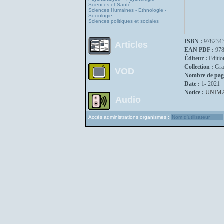
Sciences et Santé
Sciences Humaines - Ethnologie -
Sociologie
Sciences politiques et sociales
ISBN :
978234
Articles
EAN PDF :
97
Éditeur :
Editio
Collection :
Gra
VOD
Nombre de pag
Date :
1- 2021
Notice :
UNIM
Audio
Accès administrations organismes :