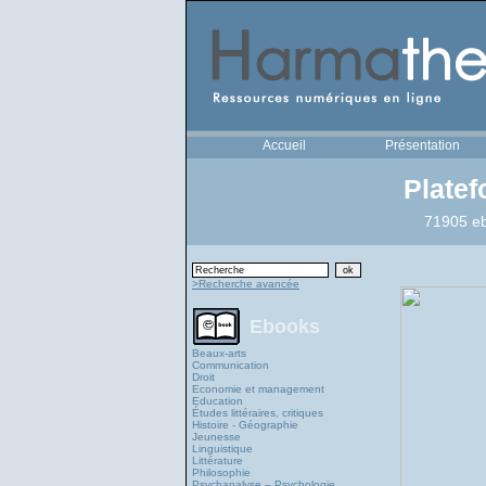
Accueil
Présentation
Plate
71905 eb
>Recherche avancée
Ebooks
Beaux-arts
Communication
Droit
Economie et management
Education
Études littéraires, critiques
Histoire - Géographie
Jeunesse
Linguistique
Littérature
Philosophie
Psychanalyse – Psychologie