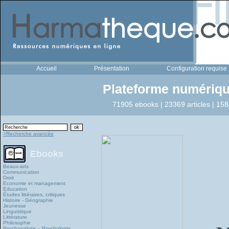
Accueil
Présentation
Configuration requise
Plateforme numériqu
71905 ebooks | 23369 articles | 158
>Recherche avancée
Ebooks
Beaux-arts
Communication
Droit
Economie et management
Education
Études littéraires, critiques
Histoire - Géographie
Jeunesse
Linguistique
Littérature
Philosophie
Psychanalyse – Psychologie