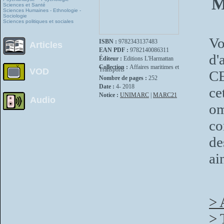
M
Sciences et Santé
Sciences Humaines - Ethnologie -
Sociologie
Sciences politiques et sociales
V
ISBN :
9782343137483
Articles
EAN PDF :
9782140086311
d
Éditeur :
Editions L'Harmattan
Collection :
Affaires maritimes et
Transports
VOD
CE
Nombre de pages :
252
Date :
4- 2018
ce
Notice :
UNIMARC
|
MARC21
Audio
om
co
de
ai
> 
> 