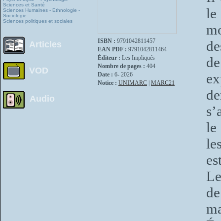
Sciences et Santé
le
Sciences Humaines - Ethnologie -
Sociologie
Sciences politiques et sociales
mo
ISBN :
9791042811457
de
Articles
EAN PDF :
9791042811464
Éditeur :
Les Impliqués
de
Nombre de pages :
404
VOD
ex
Date :
6- 2026
Notice :
UNIMARC
|
MARC21
de
Audio
s’
le
le
es
Le
de
ma