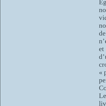
Ég
no
vi
no
de
n’
et
d’
cr
« 
p
Co
Le
li