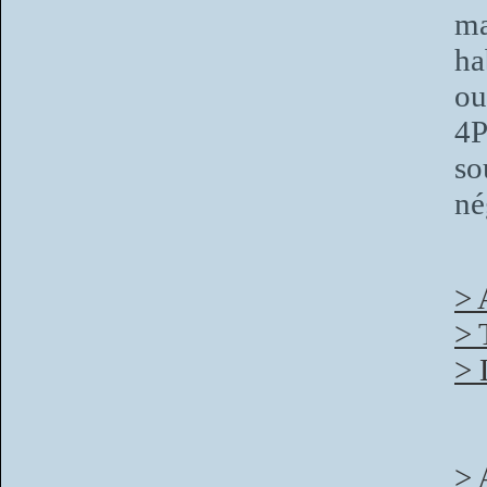
ma
ha
ou
4P
so
né
> 
> 
> 
> 