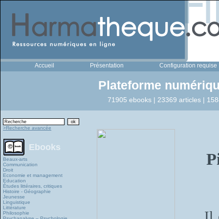
Accueil
Présentation
Configuration requise
Plateforme numériqu
71905 ebooks | 23369 articles | 158
>Recherche avancée
Ebooks
P
Beaux-arts
Communication
Droit
Economie et management
Education
Études littéraires, critiques
Histoire - Géographie
Jeunesse
Linguistique
Littérature
Il
Philosophie
Psychanalyse – Psychologie