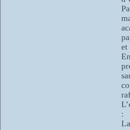
Pa
ma
ac
pa
et
En
p
sa
co
ra
L’
:
La