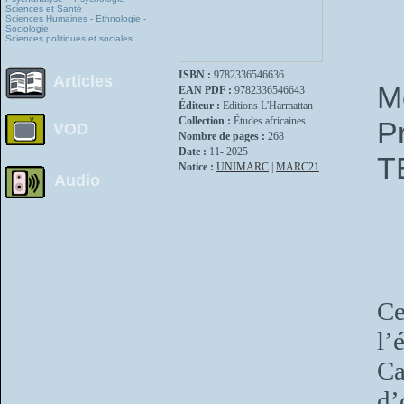
Sciences et Santé
Sciences Humaines - Ethnologie -
Sociologie
Sciences politiques et sociales
ISBN :
9782336546636
Articles
M
EAN PDF :
9782336546643
Éditeur :
Editions L'Harmattan
Collection :
Études africaines
P
VOD
Nombre de pages :
268
Date :
11- 2025
T
Notice :
UNIMARC
|
MARC21
Audio
Ce
l’
Ca
d’