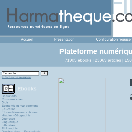
Accueil
Présentation
Configuration requise
Plateforme numériqu
71905 ebooks | 23369 articles | 158
>Recherche avancée
Ebooks
Beaux-arts
Communication
Droit
Economie et management
Education
Études littéraires, critiques
Histoire - Géographie
Jeunesse
Linguistique
Littérature
Philosophie
Psychanalyse – Psychologie