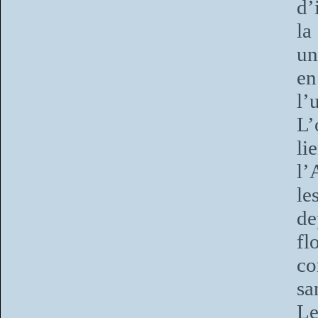
d’
la
un
en
l’
L’
l
l’
le
de
fl
c
sa
Le