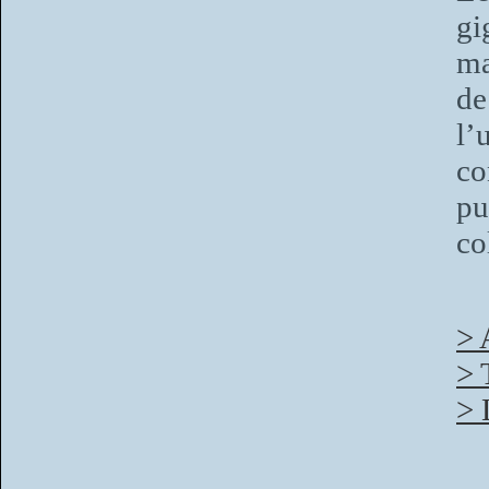
gi
ma
de
l’
co
pu
co
> 
> 
> 