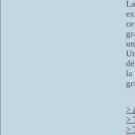
La
ex
ce
gr
un
Un
dé
l
gr
> 
> 
> 