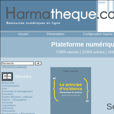
Accueil
Présentation
Configuration requise
Plateforme numériqu
71905 ebooks | 23369 articles | 158
>Recherche avancée
Ebooks
Beaux-arts
Communication
Droit
Economie et management
Education
Études littéraires, critiques
Histoire - Géographie
Jeunesse
S
Linguistique
Littérature
Philosophie
Psychanalyse – Psychologie