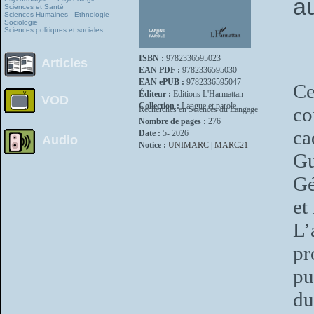
a
Sciences et Santé
Sciences Humaines - Ethnologie -
Sociologie
Sciences politiques et sociales
ISBN :
9782336595023
Articles
EAN PDF :
9782336595030
EAN ePUB :
9782336595047
Ce
Éditeur :
Editions L'Harmattan
VOD
Collection :
Langue et parole -
co
Recherches en Sciences du Langage
Nombre de pages :
276
ca
Date :
5- 2026
Audio
Notice :
UNIMARC
|
MARC21
Gu
Gé
et
L
pr
pu
du