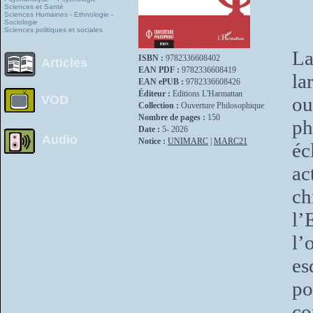
Sciences et Santé
Sciences Humaines - Ethnologie -
Sociologie
Sciences politiques et sociales
La
ISBN :
9782336608402
Articles
EAN PDF :
9782336608419
la
EAN ePUB :
9782336608426
Éditeur :
Editions L'Harmattan
VOD
ou
Collection :
Ouverture Philosophique
Nombre de pages :
150
ph
Date :
5- 2026
Audio
Notice :
UNIMARC
|
MARC21
éc
ac
c
l’
l’
es
po
co