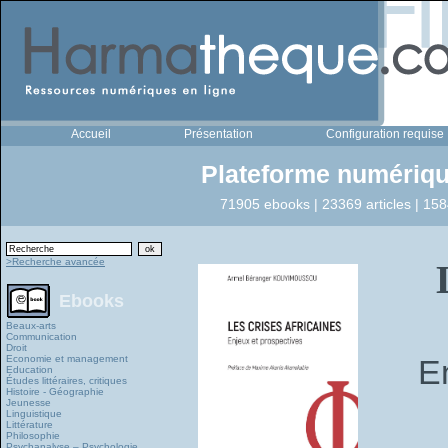
Accueil
Présentation
Configuration requise
Plateforme numériqu
71905 ebooks | 23369 articles | 158
>Recherche avancée
Ebooks
Beaux-arts
Communication
Droit
Economie et management
E
Education
Études littéraires, critiques
Histoire - Géographie
Jeunesse
Linguistique
Littérature
Philosophie
Psychanalyse – Psychologie