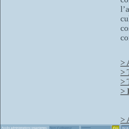
l’
c
c
co
> 
> 
> 
> 
> 
Accès administrations organismes :