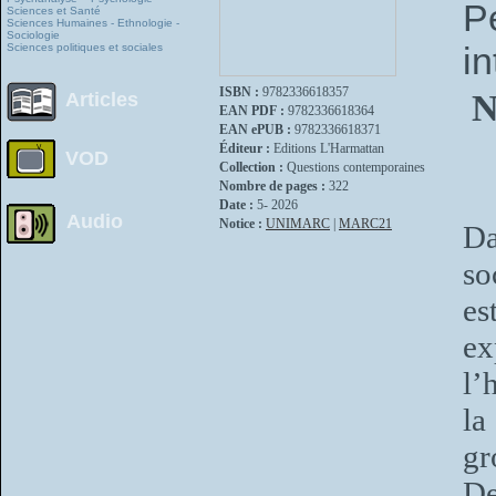
P
Sciences et Santé
Sciences Humaines - Ethnologie -
Sociologie
in
Sciences politiques et sociales
ISBN :
9782336618357
N
Articles
EAN PDF :
9782336618364
EAN ePUB :
9782336618371
Éditeur :
Editions L'Harmattan
VOD
Collection :
Questions contemporaines
Nombre de pages :
322
Date :
5- 2026
Audio
Notice :
UNIMARC
|
MARC21
Da
so
es
ex
l’
la
gr
De