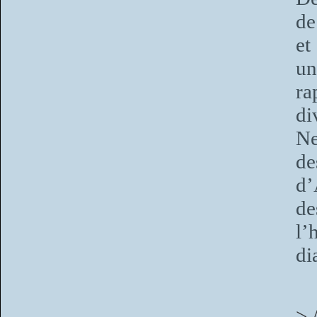
de
et
un
ra
di
Ne
de
d’
de
l’
di
> 