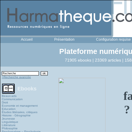
Accueil
Présentation
Configuration requise
Plateforme numériqu
71905 ebooks | 23369 articles | 158
>Recherche avancée
Ebooks
f
Beaux-arts
Communication
Droit
?
Economie et management
Education
Études littéraires, critiques
Histoire - Géographie
Jeunesse
Linguistique
Littérature
Philosophie
Psychanalyse – Psychologie