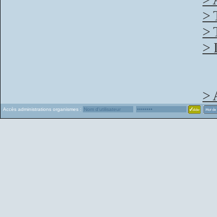
> 
> 
> 
> 
Accès administrations organismes :