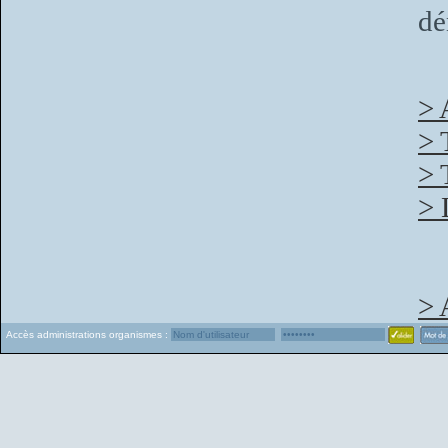
dé
> 
> 
> 
> 
> 
Accès administrations organismes :