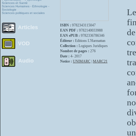
Sciences et Santé
Sciences Humaines - Ethnologie -
Le
Sociologie
Sciences politiques et sociales
fi
ISBN :
9782343115047
Articles
de
EAN PDF :
9782140033988
EAN ePUB :
9782336786346
c
Éditeur :
Editions L'Harmattan
VOD
Collection :
Logiques Juridiques
tr
Nombre de pages :
276
Date :
4- 2017
tr
Audio
Notice :
UNIMARC
|
MARC21
c
a
fo
no
di
ob
un