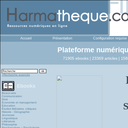
Accueil
Présentation
Configuration requise
Plateforme numériqu
71905 ebooks | 23369 articles | 158
>Recherche avancée
Ebooks
Beaux-arts
Communication
Droit
Economie et management
S
Education
Études littéraires, critiques
Histoire - Géographie
Jeunesse
Linguistique
Littérature
Philosophie
Psychanalyse – Psychologie