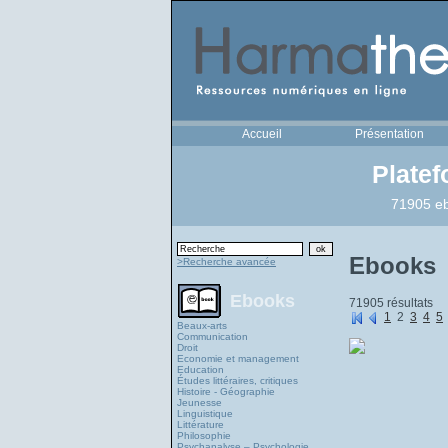
Accueil
Présentation
Plate
71905 eb
Ebooks
>Recherche avancée
Ebooks
71905 résultats
1
2
3
4
5
Beaux-arts
Communication
Droit
Economie et management
Education
Études littéraires, critiques
Histoire - Géographie
Jeunesse
Linguistique
Littérature
Philosophie
Psychanalyse – Psychologie