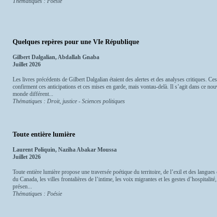
Thématiques : Poésie
Quelques repères pour une VIe République
Gilbert Dalgalian, Abdallah Gnaba
Juillet 2026
Les livres précédents de Gilbert Dalgalian étaient des alertes et des analyses critiques. 
confirment ces anticipations et ces mises en garde, mais vontau-delà. Il s’agit dans ce no
monde différent...
Thématiques : Droit, justice - Sciences politiques
Toute entière lumière
Laurent Poliquin, Naziha Abakar Moussa
Juillet 2026
Toute entière lumière propose une traversée poétique du territoire, de l’exil et des langues 
du Canada, les villes frontalières de l’intime, les voix migrantes et les gestes d’hospitali
présen...
Thématiques : Poésie