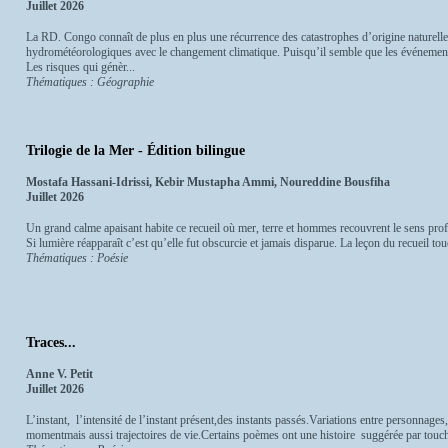
Juillet 2026
La RD. Congo connaît de plus en plus une récurrence des catastrophes d’origine naturelle, e
hydrométéorologiques avec le changement climatique. Puisqu’il semble que les événement
Les risques qui génèr...
Thématiques : Géographie
Trilogie de la Mer - Édition bilingue
Mostafa Hassani-Idrissi, Kebir Mustapha Ammi, Noureddine Bousfiha
Juillet 2026
Un grand calme apaisant habite ce recueil où mer, terre et hommes recouvrent le sens profon
Si lumière réapparaît c’est qu’elle fut obscurcie et jamais disparue. La leçon du recueil to
Thématiques : Poésie
Traces...
Anne V. Petit
Juillet 2026
L’instant, l’intensité de l’instant présent,des instants passés.Variations entre personnag
momentmais aussi trajectoires de vie.Certains poèmes ont une histoire suggérée par touche