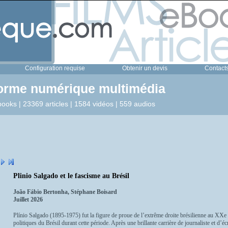
Configuration requise
Obtenir un devis
Contact
forme numérique multimédia
ooks | 23369 articles | 1584 vidéos | 559 audios
Plinio Salgado et le fascisme au Brésil
João Fábio Bertonha, Stéphane Boisard
Juillet 2026
Plínio Salgado (1895-1975) fut la figure de proue de l’extrême droite brésilienne au XXe 
politiques du Brésil durant cette période. Après une brillante carrière de journaliste et d’écri