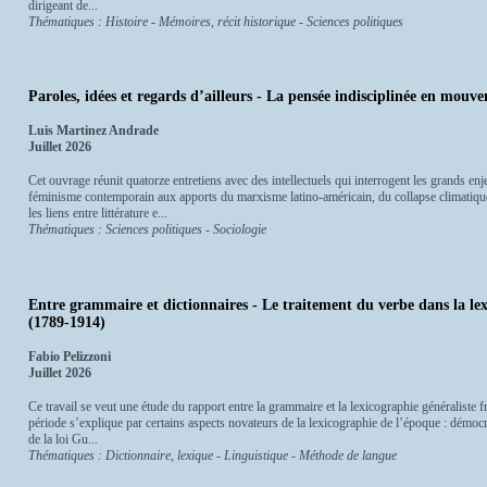
dirigeant de...
Thématiques : Histoire - Mémoires, récit historique - Sciences politiques
Paroles, idées et regards d’ailleurs - La pensée indisciplinée en mouv
Luis Martinez Andrade
Juillet 2026
Cet ouvrage réunit quatorze entretiens avec des intellectuels qui interrogent les grands en
féminisme contemporain aux apports du marxisme latino-américain, du collapse climatique à
les liens entre littérature e...
Thématiques : Sciences politiques - Sociologie
Entre grammaire et dictionnaires - Le traitement du verbe dans la le
(1789-1914)
Fabio Pelizzoni
Juillet 2026
Ce travail se veut une étude du rapport entre la grammaire et la lexicographie généraliste 
période s’explique par certains aspects novateurs de la lexicographie de l’époque : démocr
de la loi Gu...
Thématiques : Dictionnaire, lexique - Linguistique - Méthode de langue