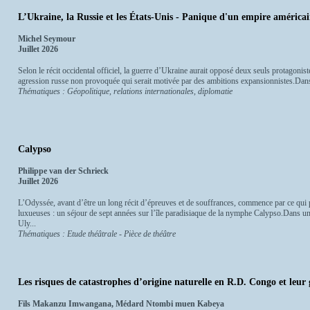
L’Ukraine, la Russie et les États-Unis - Panique d'un empire américain
Michel Seymour
Juillet 2026
Selon le récit occidental officiel, la guerre d’Ukraine aurait opposé deux seuls protagoniste
agression russe non provoquée qui serait motivée par des ambitions expansionnistes.Dan
Thématiques : Géopolitique, relations internationales, diplomatie
Calypso
Philippe van der Schrieck
Juillet 2026
L’Odyssée, avant d’être un long récit d’épreuves et de souffrances, commence par ce qui p
luxueuses : un séjour de sept années sur l’île paradisiaque de la nymphe Calypso.Dans un
Uly...
Thématiques : Etude théâtrale - Pièce de théâtre
Les risques de catastrophes d’origine naturelle en R.D. Congo et leu
Fils Makanzu Imwangana, Médard Ntombi muen Kabeya