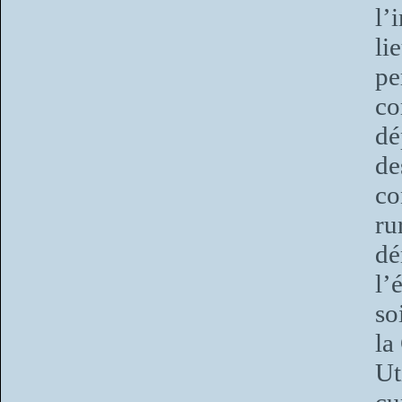
l’
li
pe
c
dé
de
co
r
dé
l’
so
la
Ut