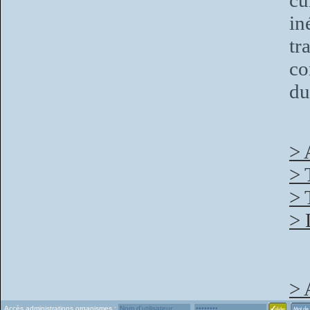
cu
in
tr
c
du
> 
> 
> 
> 
> 
Accès administrations organismes :