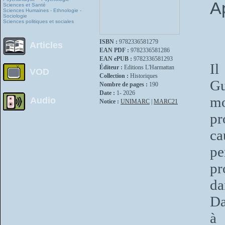
Ap
Sciences et Santé
Sciences Humaines - Ethnologie -
Sociologie
Sciences politiques et sociales
ISBN :
9782336581279
Articles
EAN PDF :
9782336581286
EAN ePUB :
9782336581293
Il
Éditeur :
Editions L'Harmattan
VOD
Collection :
Historiques
Gu
Nombre de pages :
190
Date :
1- 2026
mo
Audio
Notice :
UNIMARC
|
MARC21
p
ca
pe
pr
da
Da
à 