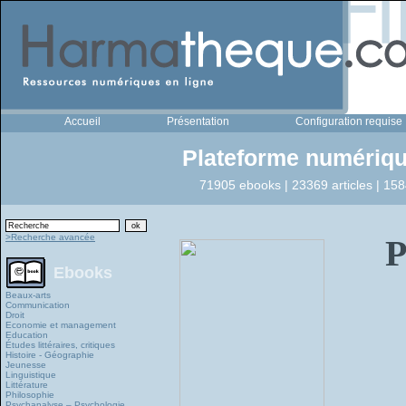
Accueil
Présentation
Configuration requise
Plateforme numériqu
71905 ebooks | 23369 articles | 158
>Recherche avancée
P
Ebooks
Beaux-arts
Communication
Droit
Economie et management
Education
Études littéraires, critiques
Histoire - Géographie
Jeunesse
Linguistique
Littérature
Philosophie
Psychanalyse – Psychologie