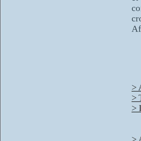
co
cr
Af
> 
> 
> 
> 