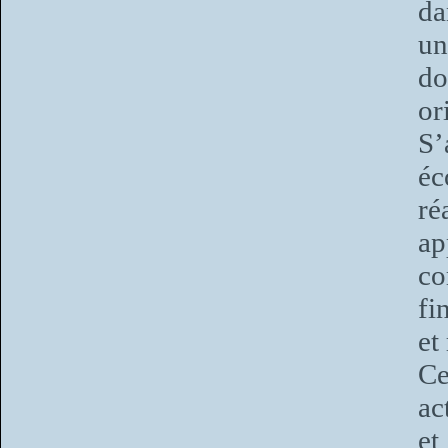
da
un
do
or
S
éc
ré
a
co
fi
et
Ce
ac
et