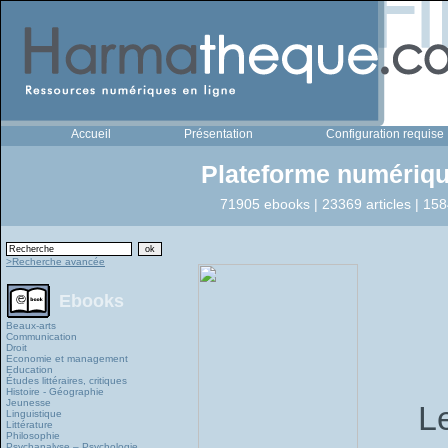
Accueil
Présentation
Configuration requise
Plateforme numériqu
71905 ebooks | 23369 articles | 158
>Recherche avancée
Ebooks
Beaux-arts
Communication
Droit
Economie et management
Education
Études littéraires, critiques
Histoire - Géographie
Jeunesse
L
Linguistique
Littérature
Philosophie
Psychanalyse – Psychologie