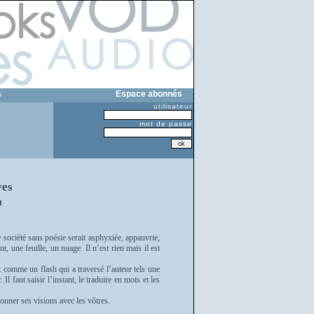
s
Espace abonnés
utilisateur
mot de passe
ves
u
e société sans poésie serait asphyxiée, appauvrie,
nt, une feuille, un nuage. Il n’est rien mais il est
t comme un flash qui a traversé l’auteur tels une
Il faut saisir l’instant, le traduire en mots et les
ionner ses visions avec les vôtres.