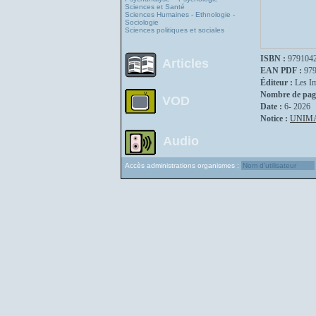
Sciences et Santé
Sciences Humaines - Ethnologie -
Sociologie
Sciences politiques et sociales
ISBN :
979104
Articles
EAN PDF :
97
Éditeur :
Les I
Nombre de pag
VOD
Date :
6- 2026
Notice :
UNIM
Audio
Accès administrations organismes :