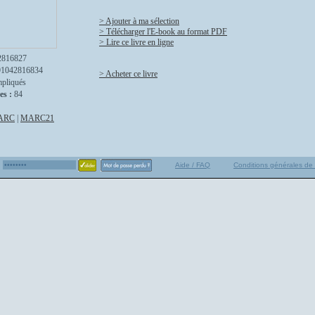
> Ajouter à ma sélection
> Télécharger l'E-book au format PDF
> Lire ce livre en ligne
2816827
91042816834
> Acheter ce livre
mpliqués
es :
84
ARC
|
MARC21
Aide / FAQ
Conditions générales de