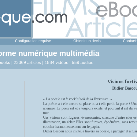
Configuration requise
Obtenir un devis
Contact
forme numérique multimédia
ooks | 23369 articles | 1584 vidéos | 559 audios
Visions furti
Didier Basco
« La poésie est le rock’n’roll de la littérature. »
La poésie a-t-elle encore sa place ou a-t-elle perdu la partie ? Un
anémiée. Le poète est et a toujours existé, et pourtant il est du ve
tout.
Ces visions sont fugaces, évanescentes, chacune d’entre elles es
illumination, un éclair. Elles sont furtives, éphémères, sans retour. 
coucher harmonieusement sur le papier.
Didier Bascou nous invite, à travers sa poésie, à partager et à fus