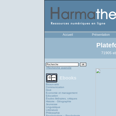
Accueil
Présentation
Plate
71905 eb
>Recherche avancée
Ebooks
Beaux-arts
Communication
Droit
Economie et management
Education
Études littéraires, critiques
Histoire - Géographie
Jeunesse
Linguistique
Littérature
Philosophie
Psychanalyse – Psychologie