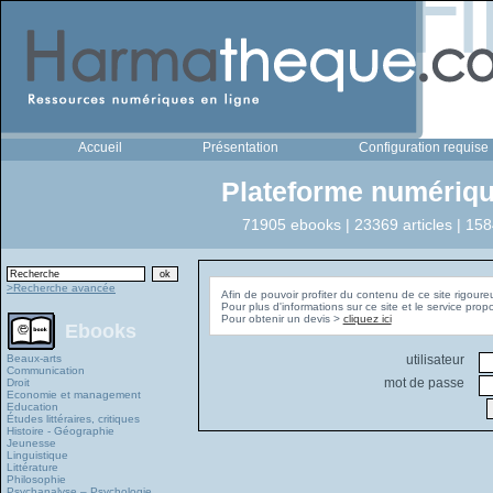
Accueil
Présentation
Configuration requise
Plateforme numériqu
71905 ebooks | 23369 articles | 158
>Recherche avancée
Afin de pouvoir profiter du contenu de ce site rigoure
Pour plus d'informations sur ce site et le service pro
Pour obtenir un devis >
cliquez ici
Ebooks
Beaux-arts
utilisateur
Communication
mot de passe
Droit
Economie et management
Education
Études littéraires, critiques
Histoire - Géographie
Jeunesse
Linguistique
Littérature
Philosophie
Psychanalyse – Psychologie