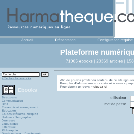
Accueil
Présentation
Configuration requise
Plateforme numériqu
71905 ebooks | 23369 articles | 158
>Recherche avancée
Afin de pouvoir profiter du contenu de ce site rigoure
Pour plus d'informations sur ce site et le service pro
Pour obtenir un devis >
cliquez ici
Ebooks
Beaux-arts
utilisateur
Communication
mot de passe
Droit
Economie et management
Education
Études littéraires, critiques
Histoire - Géographie
Jeunesse
Linguistique
Littérature
Philosophie
Psychanalyse – Psychologie