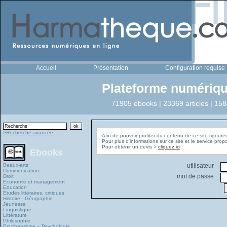
Accueil
Présentation
Configuration requise
Plateforme numériqu
71905 ebooks | 23369 articles | 158
>Recherche avancée
Afin de pouvoir profiter du contenu de ce site rigoure
Pour plus d'informations sur ce site et le service pro
Pour obtenir un devis >
cliquez ici
Ebooks
Beaux-arts
utilisateur
Communication
mot de passe
Droit
Economie et management
Education
Études littéraires, critiques
Histoire - Géographie
Jeunesse
Linguistique
Littérature
Philosophie
Psychanalyse – Psychologie