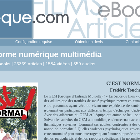
Configuration requise
Obtenir un devis
Contact
forme numérique multimédia
ooks | 23369 articles | 1584 vidéos | 559 audios
C'EST NORMA
Frédéric Touch
Le GEM (Groupe d’Entraide Mutuelle) ? « La Sauce du Lien » de 
des adultes que des troubles de santé psychique mettent en situatio
entre personnes ayant vécu ou vivant une expérience de santé s
isolement en participant aux différents temps d'échanges, d'acti
Avec des adhérents du GEM et l’équipe qui anime ce lieu, ce fi
Suivant les activités du GEM au quotidien, et s’entretenant avec ce
thématiques suivantes. Comment ces adultes, confrontés à des dif
notion de normalité ? Quelles violences psychologiques enver
cette anormalité peut nous interroger quant à notre supposée no
de nos particularités et de nos rapports spécifiques à la normalité