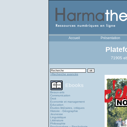
Accueil
Présentation
Plate
71905 eb
>Recherche avancée
Ebooks
Beaux-arts
Communication
Droit
Economie et management
Education
Études littéraires, critiques
Histoire - Géographie
Jeunesse
Linguistique
Littérature
Philosophie
Psychanalyse – Psychologie