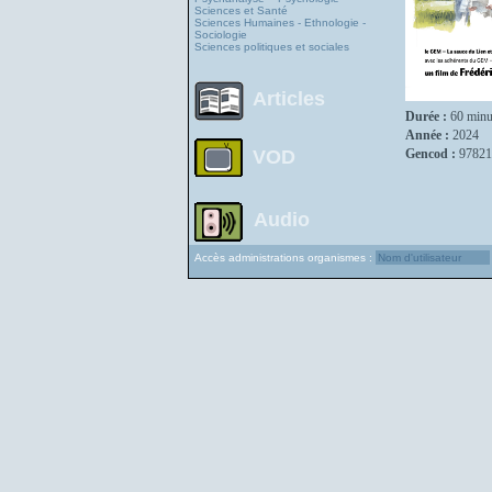
Sciences et Santé
Sciences Humaines - Ethnologie -
Sociologie
Sciences politiques et sociales
Articles
Durée :
60 minu
Année :
2024
VOD
Gencod :
97821
Audio
Accès administrations organismes :