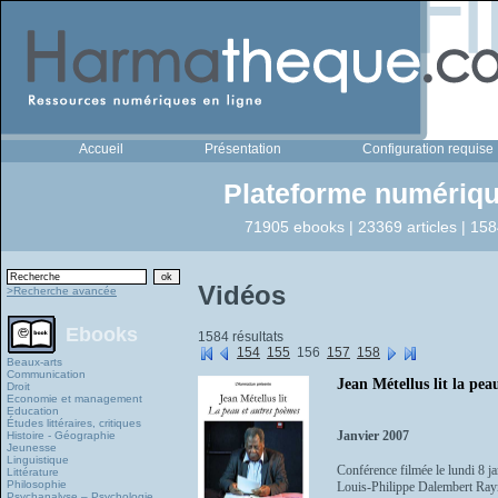
Accueil
Présentation
Configuration requise
Plateforme numériqu
71905 ebooks | 23369 articles | 158
Vidéos
>Recherche avancée
Ebooks
1584 résultats
154
155
156
157
158
Beaux-arts
Communication
Jean Métellus lit la pea
Droit
Economie et management
Education
Études littéraires, critiques
Janvier 2007
Histoire - Géographie
Jeunesse
Linguistique
Conférence filmée le lundi 8 j
Littérature
Philosophie
Louis-Philippe Dalembert Ray
Psychanalyse – Psychologie