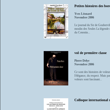
Petites histoires des bor
Yves Léonard
Novembre 2006
Le journal du Sir de Goubervil
moulin des Seules La légende du
du Cotentin...
vol de première classe
Pierre Delye
Novembre 2006
Ce sont des histoires de voleur
l'élégance, du respect. Mais pa
voleurs sont fascinant...
Colloque international s