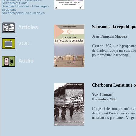
Sciences et Santé
Sciences Humaines - Ethnologie -
Sociologie
Sciences politiques et sociales
Articles
Sahraouis, la république
Jean-François Mazoux
VOD
C'est en 1987, sur la proposit
de Tindouf, que je me suis inté
pour produire le reportag...
Audio
Cherbourg Logistique p
Yves Léonard
Novembre 2006
L'objectif des troupes américa
de son port l'artère nourricièr
installations portuaires. Vingt..