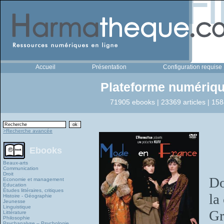
Accueil
Présentation
Configuration requise
Plateforme numériqu
71905 ebooks | 23369 articles | 158
>Recherche avancée
Ebooks
Beaux-arts
Communication
Droit
Do
Economie et management
Education
Études littéraires, critiques
la
Histoire - Géographie
Jeunesse
Linguistique
Gr
Littérature
Philosophie
Psychanalyse – Psychologie