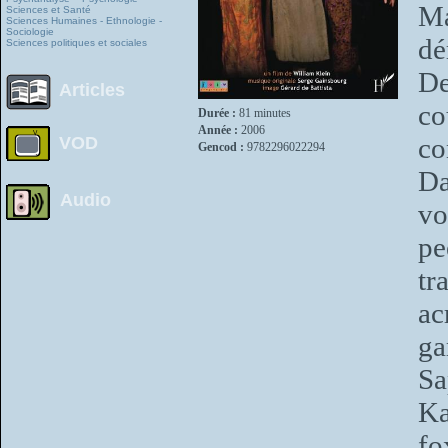
M
Sciences et Santé
Sciences Humaines - Ethnologie -
Sociologie
dé
Sciences politiques et sociales
De
Articles
c
Durée :
81 minutes
Année :
2006
co
VOD
Gencod :
9782296022294
D
Audio
vo
pe
tr
ac
ga
Sa
Ka
fo