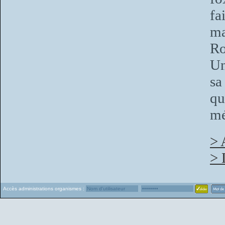
fa
ma
Ro
Un
sa
qu
mé
> 
> 
Accès administrations organismes :