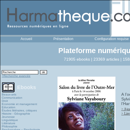
Accueil
Présentation
Configuration requise
Plateforme numériqu
71905 ebooks | 23369 articles | 158
>Recherche avancée
Ebooks
A l’
Beaux-arts
Communication
Sylv
Droit
l’Ha
Economie et management
Education
> Ajou
Études littéraires, critiques
> Lire
Histoire - Géographie
Jeunesse
Linguistique
Littérature
Philosophie
Psychanalyse – Psychologie