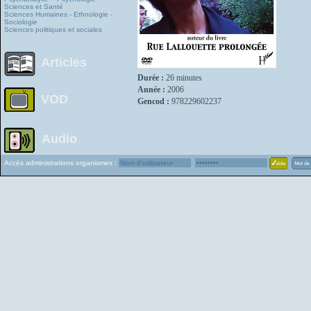
Sciences et Santé
Sciences Humaines - Ethnologie -
Sociologie
Sciences politiques et sociales
Articles
Durée :
26 minutes
Année :
2006
VOD
Gencod :
978229602237
Audio
Accès administrations organismes :