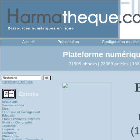
Accueil
Présentation
Configuration requise
Plateforme numériqu
71905 ebooks | 23369 articles | 158
>Recherche avancée
B
Ebooks
Beaux-arts
Communication
Droit
Economie et management
Education
Études littéraires, critiques
Histoire - Géographie
Jeunesse
(
Linguistique
Littérature
Philosophie
Psychanalyse – Psychologie