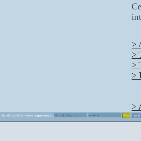
C
in
> 
> 
> 
> 
> 
Accès administrations organismes :