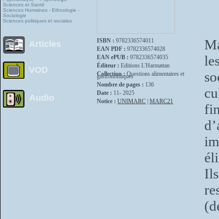
Sciences et Santé
Sciences Humaines - Ethnologie -
Sociologie
Sciences politiques et sociales
Ma
ISBN :
9782336574011
Articles
EAN PDF :
9782336574028
le
EAN ePUB :
9782336574035
Éditeur :
Editions L'Harmattan
VOD
so
Collection :
Questions alimentaires et
gastronomiques
Nombre de pages :
136
cu
Date :
11- 2025
Audio
Notice :
UNIMARC
|
MARC21
fi
d’
im
él
Il
re
(d