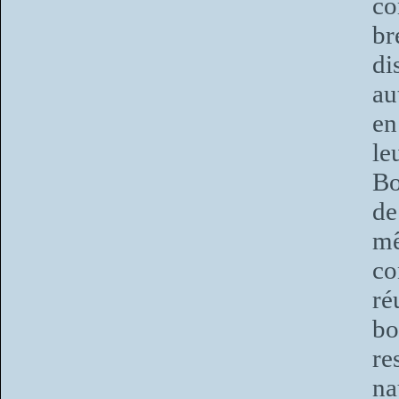
co
b
di
au
en
le
Bo
de
mê
co
ré
bo
re
na