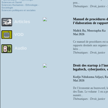
Sciences et Santé
pou...
Sciences Humaines - Ethnologie -
Thématiques : Droit, justice - 
Sociologie
Sciences politiques et sociales
Manuel de procédures de
Articles
l’élaboration de rapport
Malick Ba, Moustapha Ka
VOD
Mai 2026
Ce manuel de procédures est un 
rapports destinés aux organes d
Audio
liées ...
Thématiques : Droit, justice
Droit des startup à l’i
legaltech, cyberjustice
Kodjo Ndukuma Adjayi, Raï
Mai 2026
De l’économie au buzzword, la s
des États. Le volume 1 en a pr
numéri...
Thématiques : Droit, justice