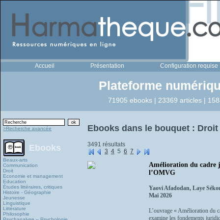
Accueil
Présentation
Configuration requise
Plateforme numériqu
71905 ebooks | 23369 articles | 158
Ebooks dans le bouquet : Droit
>Recherche avancée
3491 résultats
Ebooks
3
4
5
6
7
Beaux-arts
Amélioration du cadre j
Communication
Droit
l’OMVG
Economie et management
Education
Études littéraires, critiques
Yaovi Afadodan, Laye Sék
Histoire - Géographie
Mai 2026
Jeunesse
Linguistique
Littérature
L’ouvrage « Amélioration du 
Philosophie
examine les fondements juridiq
Psychanalyse – Psychologie