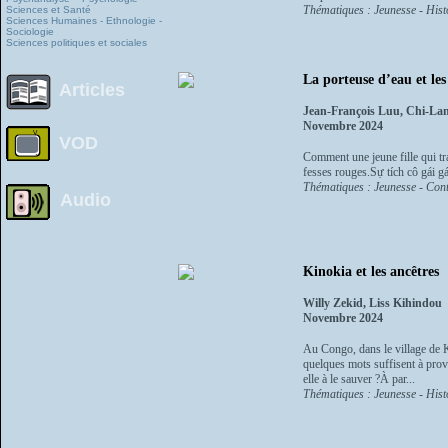
Thématiques : Jeunesse - Histo
Sciences et Santé
Sciences Humaines - Ethnologie -
Sociologie
Sciences politiques et sociales
La porteuse d’eau et les 
Articles
Jean-François Luu, Chi-La
Novembre 2024
VOD
Comment une jeune fille qui tra
fesses rouges.Sự tích cô gái g
Thématiques : Jeunesse - Cont
Audio
Kinokia et les ancêtres
Willy Zekid, Liss Kihindou
Novembre 2024
Au Congo, dans le village de Ki
quelques mots suffisent à provo
elle à le sauver ?À par...
Thématiques : Jeunesse - Histo