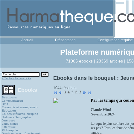
Accueil
Présentation
Configuration requise
Plateforme numériqu
71905 ebooks | 23369 articles | 158
Ebooks dans le bouquet : Jeun
>Recherche avancée
1044 résultats
Ebooks
3
4
5
6
7
Beaux-arts
Par les temps qui coure
Communication
Droit
Economie et management
Claude Wind
Education
Études littéraires, critiques
Novembre 2024
Histoire - Géographie
Jeunesse
Lorsque le plus sombre des jour
Linguistique
Littérature
ses pas ? Tous les feux de détr
Philosophie
temps ...
Psychanalyse – Psychologie