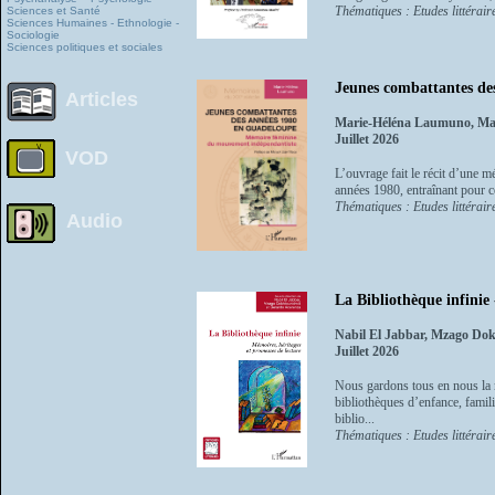
Thématiques : Etudes littéraire
Sciences et Santé
Sciences Humaines - Ethnologie -
Sociologie
Sciences politiques et sociales
Jeunes combattantes de
Articles
Marie-Héléna Laumuno, Man
Juillet 2026
VOD
L’ouvrage fait le récit d’une 
années 1980, entraînant pour c
Thématiques : Etudes littéraire
Audio
La Bibliothèque infinie 
Nabil El Jabbar, Mzago Dok
Juillet 2026
Nous gardons tous en nous la m
bibliothèques d’enfance, famili
biblio...
Thématiques : Etudes littéraire