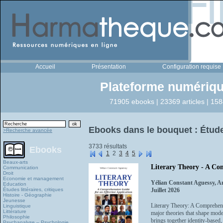
Accueil
Présentation
Configuration requise
Plateforme numériqu
71905 ebooks | 23369 articles | 158
Ebooks dans le bouquet : Études 
>Recherche avancée
3733 résultats
Ebooks
1
2
3
4
5
Beaux-arts
Literary Theory - A Com
Communication
Droit
Economie et management
Yélian Constant Aguessy, 
Education
Études littéraires, critiques
Juillet 2026
Histoire - Géographie
Jeunesse
Literary Theory: A Comprehensi
Linguistique
Littérature
major theories that shape mode
Philosophie
brings together identity-based, 
Psychanalyse – Psychologie