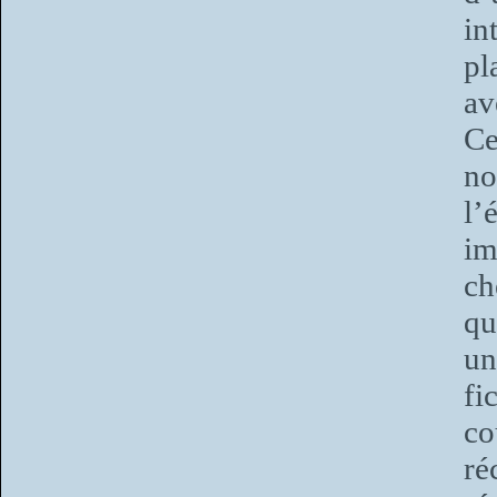
in
pl
av
Ce
no
l’
im
ch
qu
un
fi
co
ré