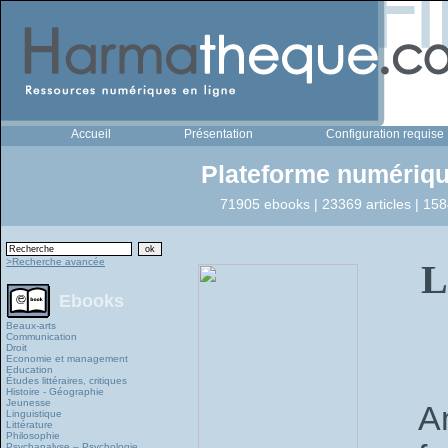
Accueil
Présentation
Configuration requise
Plateforme numériqu
71905 ebooks | 23369 articles | 158
>Recherche avancée
L
Ebooks
Beaux-arts
Communication
Droit
Economie et management
Education
Études littéraires, critiques
Histoire - Géographie
Jeunesse
A
Linguistique
Littérature
Philosophie
Psychanalyse – Psychologie