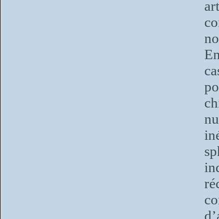
ar
co
no
En
ca
p
ch
nu
in
s
in
ré
c
d’