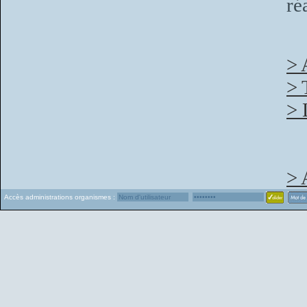
ré
> 
> 
> 
> 
Accès administrations organismes :