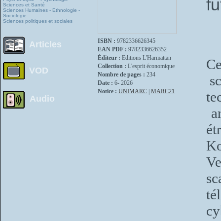
f
Sciences et Santé
Sciences Humaines - Ethnologie -
Sociologie
Sciences politiques et sociales
ISBN :
9782336626345
Articles
EAN PDF :
9782336626352
Éditeur :
Editions L'Harmattan
Ce
Collection :
L'esprit économique
VOD
Nombre de pages :
234
sc
Date :
6- 2026
Notice :
UNIMARC
|
MARC21
te
Audio
an
ét
Ko
Ve
s
té
cy