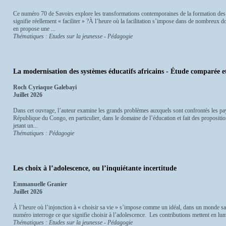
Ce numéro 70 de Savoirs explore les transformations contemporaines de la formation des a
signifie réellement « faciliter » ?À l’heure où la facilitation s’impose dans de nombreux 
en propose une ...
Thématiques : Etudes sur la jeunesse - Pédagogie
La modernisation des systèmes éducatifs africains - Étude comparée et
Roch Cyriaque Galebayi
Juillet 2026
Dans cet ouvrage, l’auteur examine les grands problèmes auxquels sont confrontés les pay
République du Congo, en particulier, dans le domaine de l’éducation et fait des proposition
jetant un...
Thématiques : Pédagogie
Les choix à l’adolescence, ou l’inquiétante incertitude
Emmanuelle Granier
Juillet 2026
À l’heure où l’injonction à « choisir sa vie » s’impose comme un idéal, dans un monde satu
numéro interroge ce que signifie choisir à l’adolescence. Les contributions mettent en lu
Thématiques : Etudes sur la jeunesse - Pédagogie