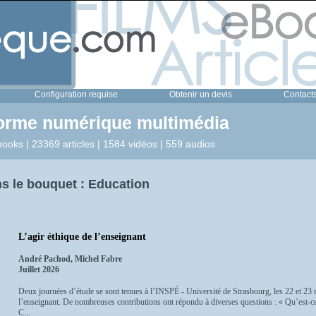
Configuration requise
Obtenir un devis
Contact
forme numérique multimédia
ooks | 23369 articles | 1584 vidéos | 559 audios
s le bouquet : Education
L’agir éthique de l’enseignant
André Pachod, Michel Fabre
Juillet 2026
Deux journées d’étude se sont tenues à l’INSPÉ - Université de Strasbourg, les 22 et 23 m
l’enseignant. De nombreuses contributions ont répondu à diverses questions : « Qu’est-ce
C...