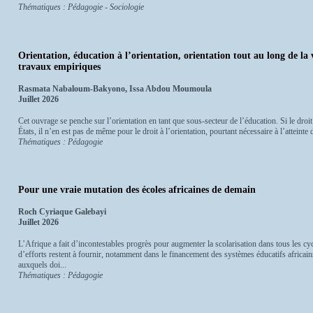
Thématiques : Pédagogie - Sociologie
Orientation, éducation à l’orientation, orientation tout au long de la 
travaux empiriques
Rasmata Nabaloum-Bakyono, Issa Abdou Moumoula
Juillet 2026
Cet ouvrage se penche sur l’orientation en tant que sous-secteur de l’éducation. Si le droit 
États, il n’en est pas de même pour le droit à l’orientation, pourtant nécessaire à l’atteinte d
Thématiques : Pédagogie
Pour une vraie mutation des écoles africaines de demain
Roch Cyriaque Galebayi
Juillet 2026
L’Afrique a fait d’incontestables progrès pour augmenter la scolarisation dans tous les 
d’efforts restent à fournir, notamment dans le financement des systèmes éducatifs africa
auxquels doi...
Thématiques : Pédagogie