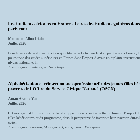
Les étudiants africains en France - Le cas des étudiants guinéens dans 
parisienne
Mamadou Aliou Diallo
Juillet 2026
Bénéficiaires de la démocratisation quantitative sélective orchestrée par Campus France, l
poursuivre des études supérieures en France dans l’espoir d’avoir un diplôme internati
niveau national et i...
Thématiques : Pédagogie - Sociologie
Alphabétisation et réinsertion socioprofessionnelle des jeunes filles 
power » de l’Office du Service Civique National (OSCN)
Aman Agathe Yao
Juillet 2026
Cet ouvrage est le fruit d’une recherche approfondie visant à mettre en lumière l’impact de
filles bénéficiaires dudit programme, dans la perspective de favoriser leur insertion durabl
cette...
Thématiques : Gestion, Management, entreprises - Pédagogie