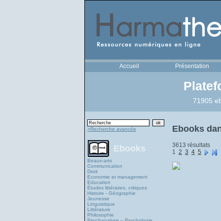
Accueil
Présentation
Plate
71905 eb
Ebooks dan
>Recherche avancée
3613 résultats
Ebooks
1
2
3
4
5
Beaux-arts
Communication
Droit
Economie et management
Education
Études littéraires, critiques
Histoire - Géographie
Jeunesse
Linguistique
Littérature
Philosophie
Psychanalyse – Psychologie